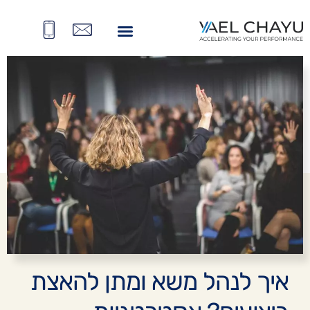
BACK
איך לנהל משא ומתן להאצת